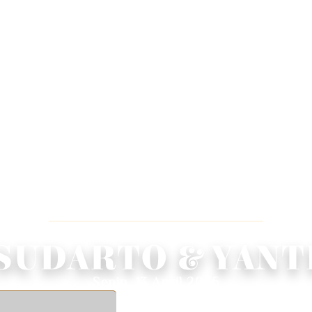
WEDDING INVITATION
We Invited You To Celebrate Our Wedding
SUDARTO & YANT
Senin, 13 April 2026