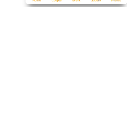
Home
Couple
Event
Gallery
Wishes
Salam Sejahtera untuk kita semua...
Tanpa mengurangi rasa hormat, perkenankan kami mengundan
Bapak/Ibu/Saudara/i,
serta kerabat sekalian, untuk menghadiri acara pernikahan kami