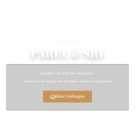
WEDDING INVITATION
We Invited You To Celebrate Our Wedding
PAREL & SRI
Sabtu, 11 April 2026
Kepada Yth: Bpk/Ibu/Saudara/i
*) Mohon Maaf Apabila Ada Kesalahan Penulisan Nama/gelar
Buka Undangan