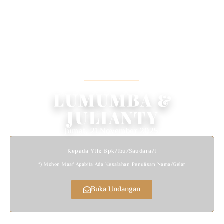
WEDDING INVITATION
We Invited You To Celebrate Our Wedding
LUMUMBA &
JULIANTY
Jumat, 21 November 2025
Kepada Yth: Bpk/Ibu/Saudara/i
*) Mohon Maaf Apabila Ada Kesalahan Penulisan Nama/gelar
Buka Undangan