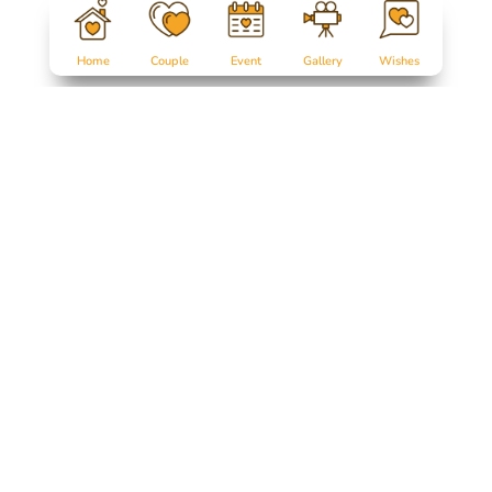
Home
Couple
Event
Gallery
Wishes
Salam Sejahtera untuk kita semua...
Tanpa mengurangi rasa hormat, perkenankan kami mengundang
Bapak/Ibu/Saudara/i,
serta kerabat sekalian, untuk menghadiri acara pernikahan kami: