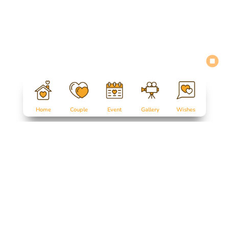
Home
Couple
Event
Gallery
Wishes
Salam Sejahtera untuk kita semua...
Tanpa mengurangi rasa hormat, perkenankan kami mengunda
Bapak/Ibu/Saudara/i,
serta kerabat sekalian, untuk menghadiri acara pernikahan kam