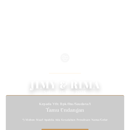
WEDDING INVITATION
We Invite You To Celebrate Our Wedding
JIMY & RIMA
Selasa, 16 Juni 2026
Kepada Yth: Bpk/Ibu/Saudara/i
Tamu Undangan
*) Mohon Maaf Apabila Ada Kesalahan Penulisan Nama/gelar