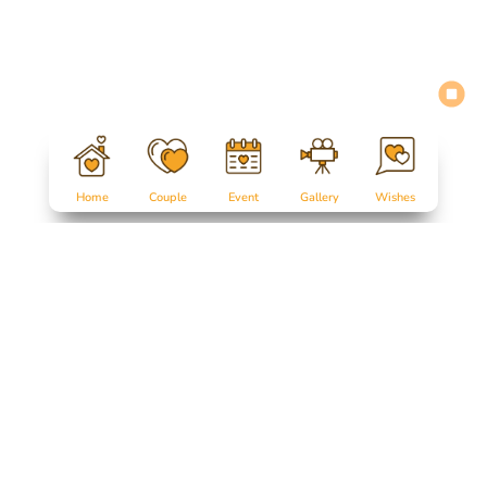
Home
Couple
Event
Gallery
Wishes
Salam Sejahtera untuk kita semua...
Tanpa mengurangi rasa hormat, perkenankan kami mengundang
Bapak/Ibu/Saudara/i,
serta kerabat sekalian, untuk menghadiri acara pernikahan kami: