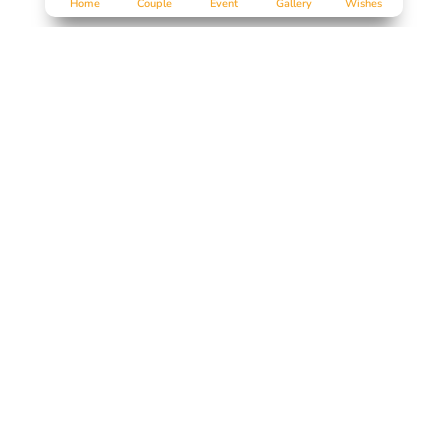
Home
Couple
Event
Gallery
Wishes
Salam Sejahtera untuk kita semua...
Tanpa mengurangi rasa hormat, perkenankan kami mengund
Bapak/Ibu/Saudara/i,
serta kerabat sekalian, untuk menghadiri acara pernikahan ka