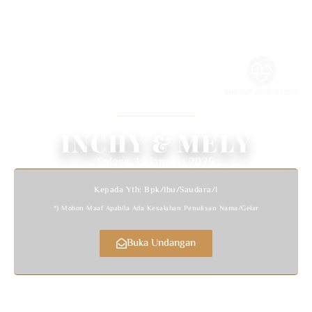
WEDDING INVITATION
We Invited You To Celebrate Our Wedding
INCHY & MELY
Selasa, 13 Januari 2026
Kepada Yth: Bpk/Ibu/Saudara/i
*) Mohon Maaf Apabila Ada Kesalahan Penulisan Nama/gelar
Buka Undangan