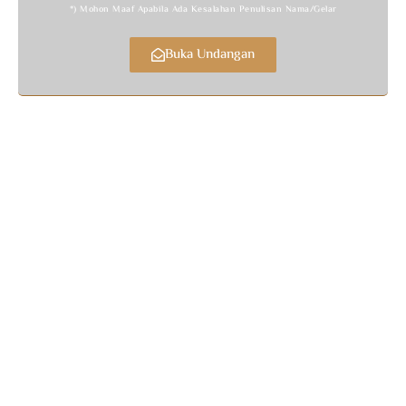
*) Mohon Maaf Apabila Ada Kesalahan Penulisan Nama/gelar
Buka Undangan