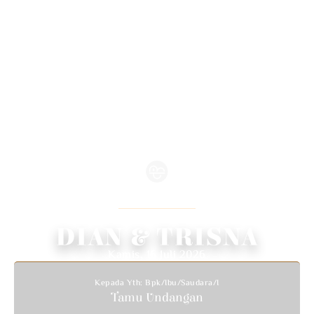
WEDDING INVITATION
We Invite You To Celebrate Our Wedding
DIAN & TRISNA
Kamis, 16 Juli 2026
Kepada Yth: Bpk/Ibu/Saudara/i
Tamu Undangan