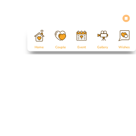
Home
Couple
Event
Gallery
Wishes
Salam Sejahtera untuk kita semua...
Tanpa mengurangi rasa hormat, perkenankan kami mengundang
Bapak/Ibu/Saudara/i,
serta kerabat sekalian, untuk menghadiri acara pernikahan kami: