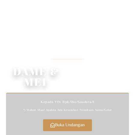
WEDDING INVITATION
We Invited You To Celebrate Our Wedding
DAME &
MEI
Sabtu, 20 Juni 2026
Kepada Yth: Bpk/Ibu/Saudara/i
*) Mohon Maaf Apabila Ada Kesalahan Penulisan Nama/gelar
Buka Undangan