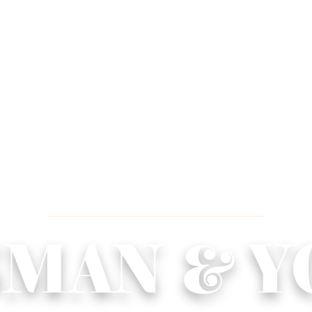
WEDDING INVITATION
We Invited You To Celebrate Our Wedding
MAN & 