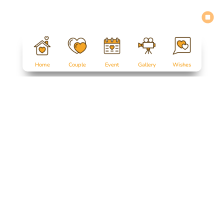
Home
Couple
Event
Gallery
Wishes
Salam Sejahtera untuk kita semua...
Tanpa mengurangi rasa hormat, perkenankan kami mengundang
Bapak/Ibu/Saudara/i,
serta kerabat sekalian, untuk menghadiri acara pernikahan kami: